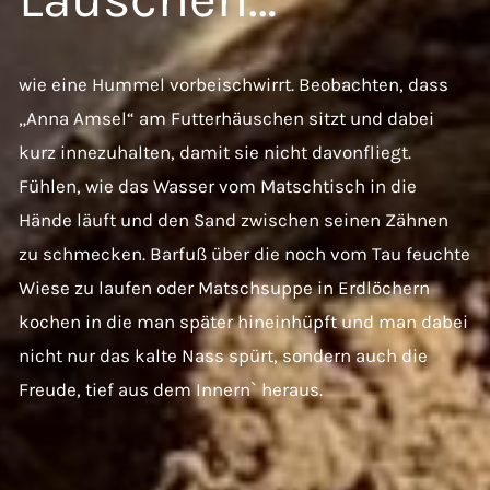
wie eine Hummel vorbeischwirrt. Beobachten, dass
„Anna Amsel“ am Futterhäuschen sitzt und dabei
kurz innezuhalten, damit sie nicht davonfliegt.
Fühlen, wie das Wasser vom Matschtisch in die
Hände läuft und den Sand zwischen seinen Zähnen
zu schmecken. Barfuß über die noch vom Tau feuchte
Wiese zu laufen oder Matschsuppe in Erdlöchern
kochen in die man später hineinhüpft und man dabei
nicht nur das kalte Nass spürt, sondern auch die
Freude, tief aus dem Innern` heraus.