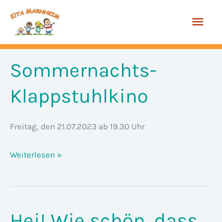
Zum
Hau
Inhalt
springen
Sommernachts-
Klappstuhlkino
Freitag, den 21.07.2023 ab 19.30 Uhr
Sommernachts-
Weiterlesen »
Klappstuhlkino
Hej! Wie schön, dass